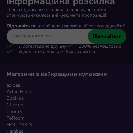
інформаційна розсилка
Ті, хто підписався на нашу розсилку, першими
отримують ексклюзивні купони та пропозиції!
Підпишіться
на найкращі пропозиції та заощаджуйте!
Підпишіться
Протестовано вручну
100% безкоштовно
Відписатися можна в будь-який час
Магазини з найкращими купонами
adidas
Art in Head
Book.ua
Click.ua
CompX
FoRoom
HOLLYSKIN
Karabas