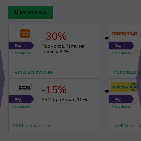
Дивитися все
-30%
30
Промокод Temu на
знижку 30%
Temu: всі купони
Monopizza: 
-15%
88
PRM промокод 15%
PRM: всі купони
«АНЦ»: всі 