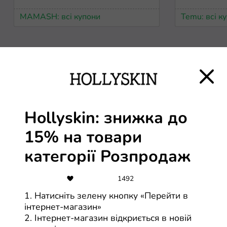
MAMASH: всі купони
Temu: всі к
Термін дії закінчується
-50%
30
Літній розпродаж -
Hollyskin: знижка до
вигода до 60%
15% на товари
категорії Розпродаж
MegStore: всі купони
Eva.ua: всі 
1492
-30%
10
1. Натисніть зелену кнопку «Перейти в
30% вигоди на напої
інтернет-магазин»
2. Інтернет-магазин відкриється в новій