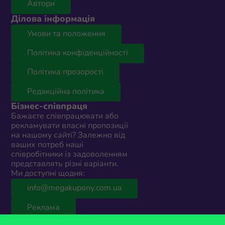
Автори
Ділова інформація
Умови та положення
Політика конфіденційності
Політика прозорості
Редакційна політика
Бізнес-співпраця
Бажаєте співпрацювати або
рекламувати власні пропозиції
на нашому сайті? Залежно від
ваших потреб наші
співробітники із задоволенням
представлять різні варіанти.
Ми доступні щодня:
info@megakupony.com.ua
Реклама
© 2026 MegaKupony Україна