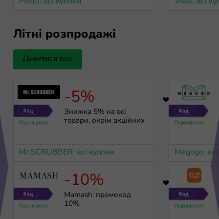
Postil: всі купони
Vivat: всі к
Літні розпродажі
Дивитися все
-5%
17
Знижка 5% на всі
товари, окрім акційних
Mr.SCRUBBER: всі купони
Megogo: всі
-10%
29
Mamash: промокод
10%