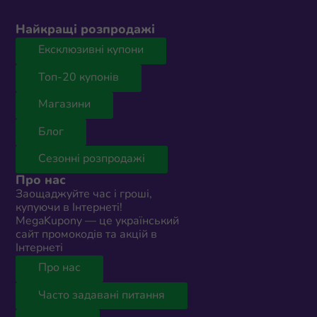
Найкращі розпродажі
Ексклюзивні купони
Топ-20 купонів
Магазини
Блог
Сезонні розпродажі
Про нас
Заощаджуйте час і гроші,
купуючи в Інтернеті!
MegaKupony — це український
сайт промокодів та акцій в
Інтернеті
Про нас
Часто задавані питання