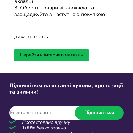
вкладці
3. Оберіть товари зі знижкою та
TOM: всі купони
заощаджуйте з наступною покупкою
Останні статті в блозі
Діє до: 31.07.2026
Дивитися все
Перейти в інтернет-магазин
Підпишіться на останні купони, пропозиції
та знижки!
Як купувати на Temu Україна?
Як встанов
Підпишіться
Покрокова інструкція
Україні? Ш
Протестовано вручну
100% безкоштовно
Оновлено: 10.03.2026
Оновлено: 10.0