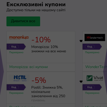
Ексклюзивні купони
Доступно тільки на нашому сайті
Дивитися все
-10%
50
Monopizza: 10%
знижки на все меню
Monopizza: всі купони
WonderTech:
-5%
99
Postil: Знижка 5%,
мінімальне
замовлення від 250
гривень