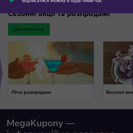
Відписатися можна в будь-який час
Сезонні акції та розпродажі
Дивитися все
Літні розпродажі
Весняні зн
MegaKupony —