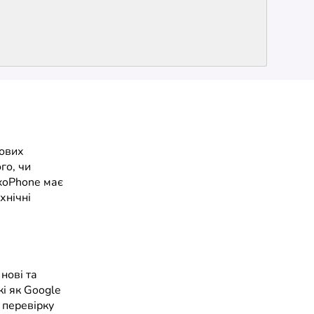
рових
го, чи
ixoPhone має
хнічні
нові та
кі як Google
у перевірку