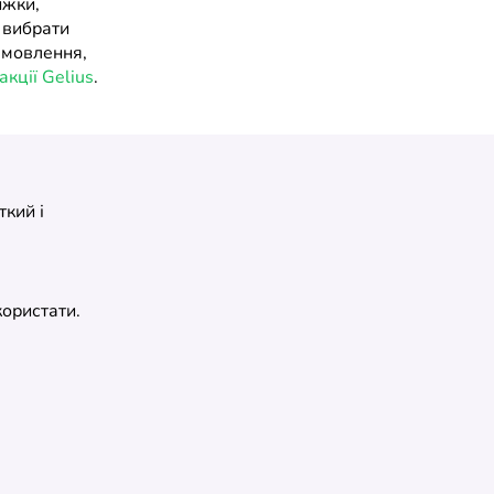
ижки,
 вибрати
амовлення,
акції Gelius
.
кий і
користати.