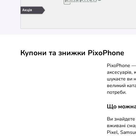
Купони та знижки PixoPhone
PixoPhone —
аксесуарів, 
шукаєте ви н
великий ката
потреби.
Що можна 
Ви знайдете 
вживані смар
Pixel, Samsu