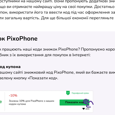
доступними на нашому сайті. Вони пропонують додаткові зн
що ви отримаєте найкращу ціну на свої покупки. Достатньо
пон, використати його та ввести код під час оформлення з
и загальну вартість. Для ще більшої економії перегляньте
ок PixoPhone
як працюють наші коди знижок PixoPhone? Пропонуємо корот
бник з їх використання для покупок в Інтернеті:
код купона
нашому сайті знижковий код PixoPhone, який ви бажаєте ви
зелену кнопку «Показати код».