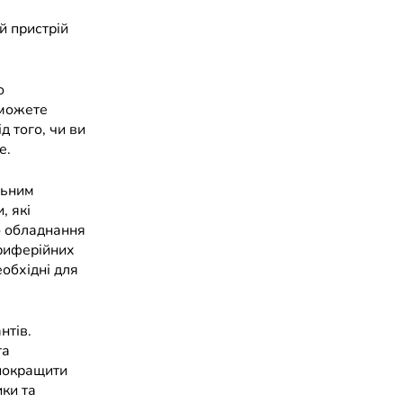
й пристрій
о
 можете
д того, чи ви
е.
льним
, які
о обладнання
ериферійних
еобхідні для
нтів.
та
покращити
ики та