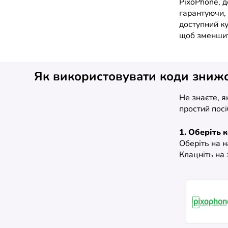
PixoPhone, 
гарантуючи, 
доступний ку
щоб зменшит
Як використовувати коди зниж
Не знаєте, 
простий посі
1. Оберіть 
Оберіть на 
Клацніть на 