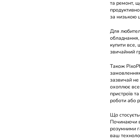
та ремонт, 
продуктивнос
за низькою 
Для любител
обладнання,
купити все, 
звичайний гр
Також PixoP
замовленням.
зазвичай не
охоплює все 
пристроїв та
роботи або р
Що стосуєтьс
Починаючи ві
розумними г
ваш технолог