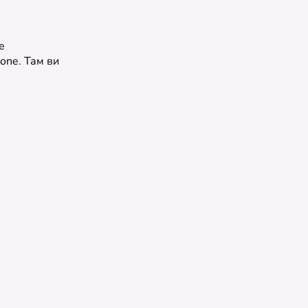
е
hone. Там ви