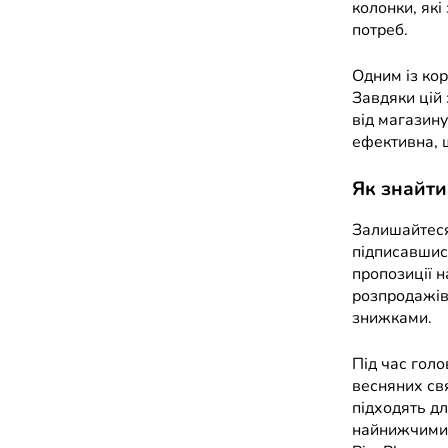
колонки, які
потреб.
Одним із кор
Завдяки цій 
від магазину
ефективна, щ
Як знайти
Залишайтеся
підписавшись
пропозиції н
розпродажів,
знижками.
Під час голо
весняних свя
підходять д
найнижчими 