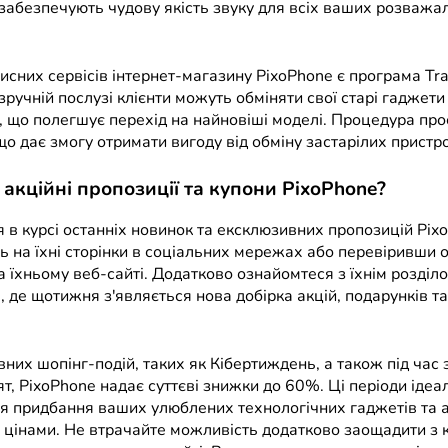
 забезпечують чудову якість звуку для всіх ваших розважа
исних сервісів інтернет-магазину PixoPhone є програма Tra
зручній послузі клієнти можуть обміняти свої старі гаджети
, що полегшує перехід на найновіші моделі. Процедура про
о дає змогу отримати вигоду від обміну застарілих пристро
 акційні пропозиції та купони PixoPhone?
 в курсі останніх новинок та ексклюзивних пропозицій Pix
 на їхні сторінки в соціальних мережах або перевіривши о
а їхньому веб-сайті. Додатково ознайомтеся з їхнім розділ
 де щотижня з'являється нова добірка акцій, подарунків та 
вних шопінг-подій, таких як Кібертиждень, а також під час
т, PixoPhone надає суттєві знижки до 60%. Ці періоди ідеа
ля придбання ваших улюблених технологічних гаджетів та а
цінами. Не втрачайте можливість додатково заощадити з 