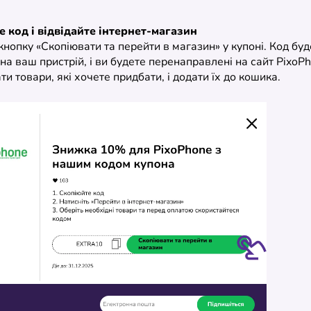
е код і відвідайте інтернет-магазин
кнопку «Скопіювати та перейти в магазин» у купоні. Код буд
на ваш пристрій, і ви будете перенаправлені на сайт PixoP
и товари, які хочете придбати, і додати їх до кошика.