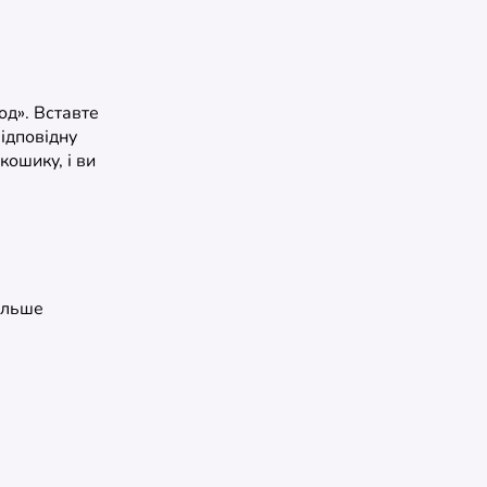
од». Вставте
відповідну
ошику, і ви
ільше