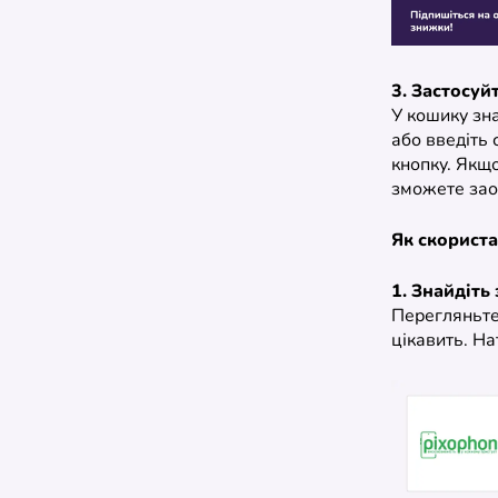
3. Застосуй
У кошику зн
або введіть 
кнопку. Якщо
зможете зао
Як скориста
1. Знайдіть
Перегляньте 
цікавить. На