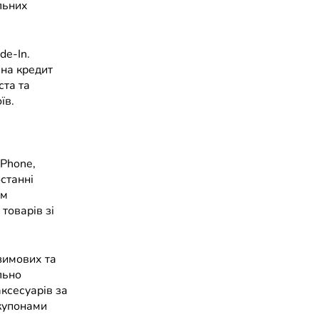
льних
de-In.
 на кредит
ста та
їв.
oPhone,
станні
ом
товарів зі
 зимових та
льно
ксесуарів за
купонами