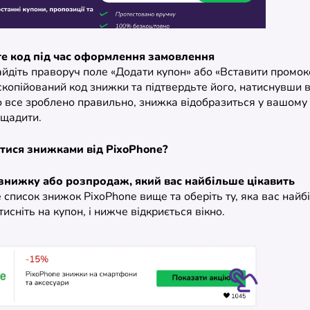
те код під час оформлення замовлення
айдіть праворуч поле «Додати купон» або «Вставити промок
скопійований код знижки та підтвердьте його, натиснувши 
 все зроблено правильно, знижка відобразиться у вашому к
щадити.
тися знижками від PixoPhone?
 знижку або розпродаж, який вас найбільше цікавить
список знижок PixoPhone вище та оберіть ту, яка вас найб
тисніть на купон, і нижче відкриється вікно.