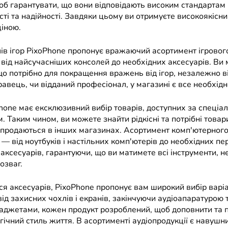
щоб гарантувати, що вони відповідають високим стандартам
ті та надійності. Завдяки цьому ви отримуєте високоякісни
ціною.
ів ігор PixoPhone пропонує вражаючий асортимент ігровог
 від найсучасніших консолей до необхідних аксесуарів. Ви
що потрібно для покращення вражень від ігор, незалежно ві
авець, чи відданий професіонал, у магазині є все необхідн
hone має ексклюзивний вибір товарів, доступних за спеціа
 Таким чином, ви можете знайти рідкісні та потрібні товари
 продаються в інших магазинах. Асортимент комп'ютерног
— від ноутбуків і настільних комп'ютерів до необхідних п
 аксесуарів, гарантуючи, що ви матимете всі інструменти, н
озваг.
я аксесуарів, PixoPhone пропонує вам широкий вибір варіа
д захисних чохлів і екранів, закінчуючи аудіоапаратурою 
аджетами, кожен продукт розроблений, щоб доповнити та 
ічний стиль життя. В асортименті аудіопродукції є навушн