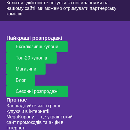
Коли ви здійснюєте покупки за посиланнями на
нашому сайті, ми можемо отримувати партнерську
комісію.
Найкращі розпродажі
Ексклюзивні купони
Топ-20 купонів
Магазини
Блог
Сезонні розпродажі
Про нас
Заощаджуйте час і гроші,
купуючи в Інтернеті!
MegaKupony — це український
сайт промокодів та акцій в
Інтернеті