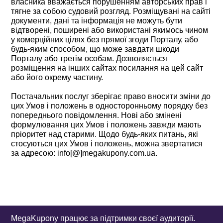
власника вважається порушенням авторських прав і
тягне за собою судовий розгляд. Розміщувані на сайті
документи, дані та інформація не можуть бути
відтворені, поширені або використані якимось чином
у комерційних цілях без прямої згоди Порталу, або
будь-яким способом, що може завдати шкоди
Порталу або третім особам. Дозволяється
розміщення на інших сайтах посилання на цей сайт
або його окрему частину.
Постачальник послуг зберігає право вносити зміни до
цих Умов і положень в односторонньому порядку без
попереднього повідомлення. Нові або змінені
формулювання цих Умов і положень завжди мають
пріоритет над старими. Щодо будь-яких питань, які
стосуються цих Умов і положень, можна звертатися
MegaKupony працює за підтримки своєї аудиторії.