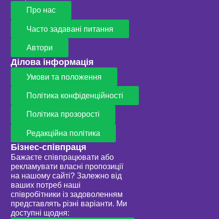
Про нас
Часто задавані питання
Автори
Ділова інформація
Умови та положення
Політика конфіденційності
Політика прозорості
Редакційна політика
Бізнес-співпраця
Бажаєте співпрацювати або
рекламувати власні пропозиції
на нашому сайті? Залежно від
ваших потреб наші
співробітники із задоволенням
представлять різні варіанти. Ми
доступні щодня: