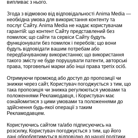
випливає з нього.
Згода з відмовою від відповідальності Anima Media —
необхідна умова для використання контенту та
послуг Сайту. Anima Media не надає користувачам
гарантій: що контент Сайту представлений без
помилок; що сайти та сервіси Сайту будуть
функціонувати без помилок і перебоїв; що вони
будуть відповідати вашим потребам або
передбачуваному використанню; що використання
такого змісту не буде порушувати патенти, авторські
права, торговельні марки або інші права третіх осіб.
Отримуючи промокод або доступ до пропозиції чи
знижки через сайт, Користувач погоджується з тим, що
така пропозиція чи знижка регулюються умовами та
положеннями Рекламодавця, і Користувач має
ознайомитися з цими умовами та положеннями до
здійснення будь-якої операції з таким
Рекламодавцем.
Користуючись сайтом та/або підписуючись на
розсилку, Користувач погоджується з тим, що його
дані оброблятимуться відповідно до нашої політики