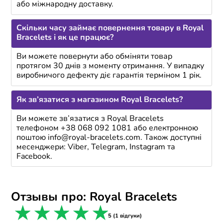
або міжнародну доставку.
Скільки часу займає повернення товару в Royal
Bracelets і як це працює?
Ви можете повернути або обміняти товар
протягом 30 днів з моменту отримання. У випадку
виробничого дефекту діє гарантія терміном 1 рік.
Як зв’язатися з магазином Royal Bracelets?
Ви можете зв’язатися з Royal Bracelets
телефоном +38 068 092 1081 або електронною
поштою info@royal-bracelets.com. Також доступні
месенджери: Viber, Telegram, Instagram та
Facebook.
Отзывы про: Royal Bracelets
1 star
2 stars
3 stars
4 stars
5 stars
5 (1 відгуки)