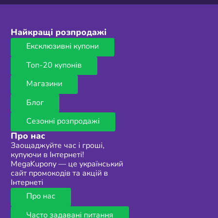
Найкращі розпродажі
Ексклюзивні купони
Топ-20 купонів
Магазини
Блог
Сезонні розпродажі
Про нас
Заощаджуйте час і гроші,
купуючи в Інтернеті!
MegaKupony — це український
сайт промокодів та акцій в
Інтернеті
Про нас
Часто задавані питання