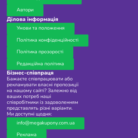
Автори
Ділова інформація
Умови та положення
Політика конфіденційності
Політика прозорості
Редакційна політика
Бізнес-співпраця
Бажаєте співпрацювати або
рекламувати власні пропозиції
на нашому сайті? Залежно від
ваших потреб наші
співробітники із задоволенням
представлять різні варіанти.
Ми доступні щодня:
info@megakupony.com.ua
Реклама