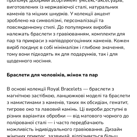
пропонує добірний асортимент унісекс-аксесуарів,
виготовлених із нержавіючої сталі, натуральних
каменів та міцних шнурків. У колекції акцент
зроблено на символізмі, персоналізації та
повсякденному стилі. До популярних виробів
належать браслети з гравіюванням, комплекти для
пар та прикраси з напівдорогоцінних каменів. Кожен
виріб поєднує в собі мінімалізм і глибоке значення,
тому вони підходять як для подарунків, так і для
щоденного носіння.
Браслети для чоловіків, жінок та пар
В основі колекції Royal Bracelets — браслети з
магнітною застібкою, ланцюжкові моделі та браслети
з намистинами з каменів, таких як обсидіан, гематит,
тигрове око та лавовий камінь. Ці вироби доступні в
різних варіантах обробки — від матового чорного до
полірованої сталі — і часто передбачають
можливість індивідуального гравіювання. Дизайн
жіночих прикрас, зазвичай, відрізняється більш