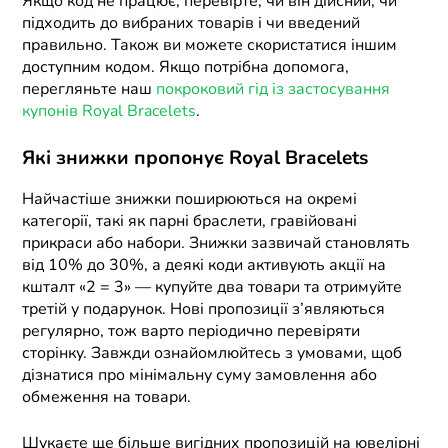
Якщо код не працює, перевірте, чи він дійсний, чи
підходить до вибраних товарів і чи введений
правильно. Також ви можете скористатися іншим
доступним кодом. Якщо потрібна допомога,
перегляньте наш
покроковий гід із застосування
купонів Royal Bracelets
.
Які знижки пропонує Royal Bracelets
Найчастіше знижки поширюються на окремі
категорії, такі як парні браслети, гравійовані
прикраси або набори. Знижки зазвичай становлять
від 10% до 30%, а деякі коди активують акції на
кшталт «2 = 3» — купуйте два товари та отримуйте
третій у подарунок. Нові пропозиції з’являються
регулярно, тож варто періодично перевіряти
сторінку. Завжди ознайомлюйтесь з умовами, щоб
дізнатися про мінімальну суму замовлення або
обмеження на товари.
Шукаєте ще більше вигідних пропозицій на ювелірні