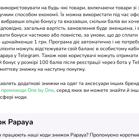
використовувати на будь-які товари, включаючи товари зі
нучким способом економії. Їх можна використати під час о
 вибравши опцію бонусу та вказавши, скільки балів ви хоч
ідповідно, загальна вартість замовлення буде зменшена, і
ати бонуси частково або повністю, за умови, що до сплати
 щонайменше 1 грн. Програма діє автоматично і не потребу
 клієнти можуть відстежувати свій баланс в особистому кабі
apaya у Telegram. Також нові користувачі можуть отримати
 бонус у розмірі 100 балів після реєстрації через бота у T
миттєву знижку на наступну покупку.
авлять додаткові знижки на одяг та аксесуари інших бренд
е
промокоди One by One
, серед яких ви можете знайти й інші
 сфері моди.
ок Papaya
як працюють наші коди знижок Papaya? Пропонуємо короткий