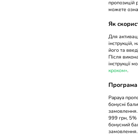
пропозицій 
можете озна
Як скорис
Для активаці
інструкцій, 
його та введ
Після викон
інструкції м
кроком»
.
Програма 
Papaya пропо
бонусні бали
замовлення. 
999 грн, 5% 
бонусний ба
замовлення.