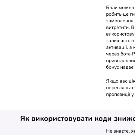
Бали можна 
робить це г
замовлення,
витратити. В
використовув
залишається
активації, а
через бота P
привітальний
бонус надає 
Якщо вас цік
перегляньт
пропозиції у
Як використовувати коди зниж
Не знаєте, 