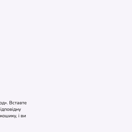
од». Вставте
відповідну
ошику, і ви