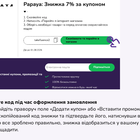
те код під час оформлення замовлення
айдіть праворуч поле «Додати купон» або «Вставити промок
скопійований код знижки та підтвердьте його, натиснувши 
 все зроблено правильно, знижка відобразиться у вашому к
щадити.