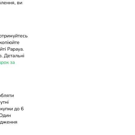
влення, ви
дотримуйтесь
скопіюйте
йті Papaya.
. Детальні
крок за
обляти
утні
купки до 6
 Один
ердження