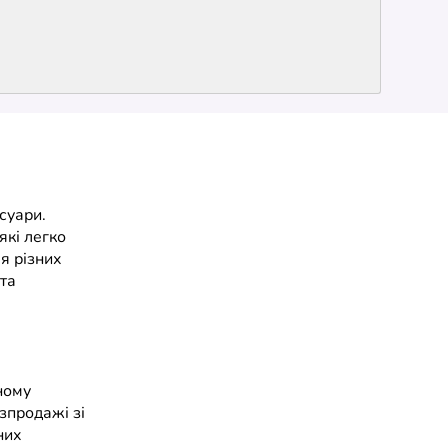
суари.
які легко
я різних
 та
йному
зпродажі зі
них