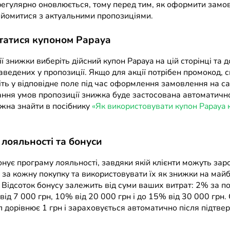
регулярно оновлюється, тому перед тим, як оформити замо
йомитися з актуальними пропозиціями.
татися купоном Papaya
ї знижки виберіть дійсний купон Papaya на цій сторінці та 
наведених у пропозиції. Якщо для акції потрібен промокод, 
іть у відповідне поле під час оформлення замовлення на са
ання умов пропозиції знижка буде застосована автоматично
ожна знайти в посібнику
«Як використовувати купон Papaya 
лояльності та бонуси
нує програму лояльності, завдяки якій клієнти можуть зар
 за кожну покупку та використовувати їх як знижки на майб
Відсоток бонусу залежить від суми ваших витрат: 2% за по
від 7 000 грн, 10% від 20 000 грн і до 15% від 30 000 грн.
л дорівнює 1 грн і зараховується автоматично після підтв