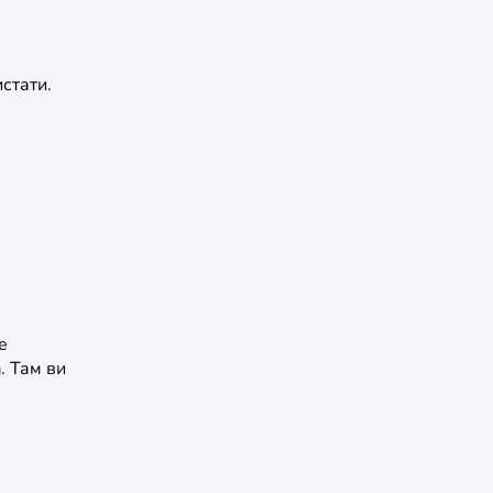
стати.
е
. Там ви