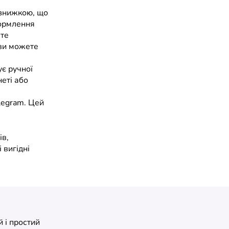
 знижкою, що
формлення
ете
 ви можете
є ручної
неті або
elegram. Цей
ів,
 вигідні
 і простий