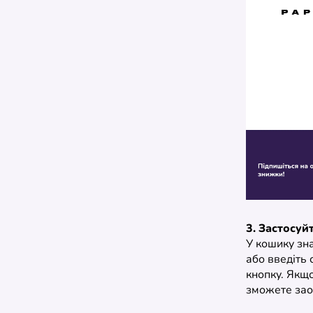
3. Застосуй
У кошику зн
або введіть 
кнопку. Якщо
зможете зао