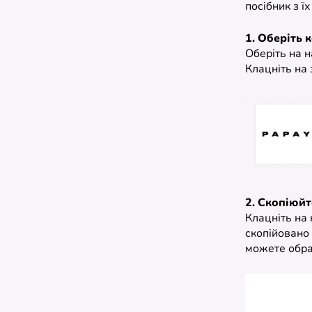
посібник з ї
1. Оберіть 
Оберіть на н
Клацніть на 
2. Скопіюйт
Клацніть на 
скопійовано 
можете обрат