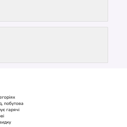
егоріях
д, побутова
нує гарячі
ві
видку