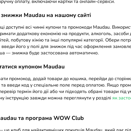
зручну оплату, включаючи картки та онлайн-сервіси.
 знижки Maudau на нашому сайті
нці доступні всі чинні купони та промокоди Maudau. Викорис
римати додаткову економію на продукти, алкоголь, засоби 
ітей, побутову хімію та інші популярні категорії. Обери потр
і введи його у полі для знижок під час оформлення замовле
ua — знижка буде застосована автоматично.
татися купоном Maudau
ати промокод, додай товари до кошика, перейди до сторінк
та введи код у спеціальне поле перед оплатою. Якщо пром
еревір термін його дії або чи підходять обрані товари під 
ну інструкцію завжди можна переглянути у розділі
як засто
audau та програма WOW Club
це клуб для найактивніших покупців Maudau, який дає пі