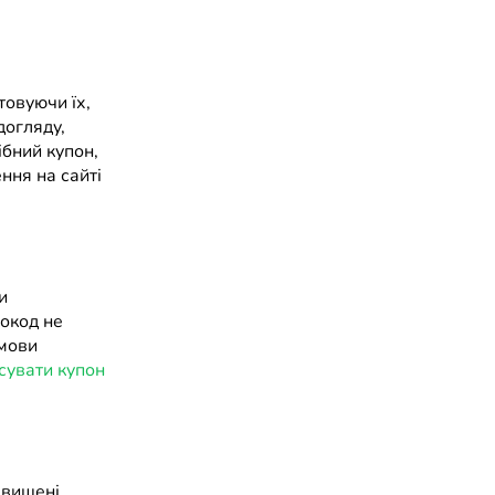
товуючи їх,
догляду,
ібний купон,
ння на сайті
и
окод не
умови
сувати купон
двищені