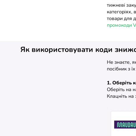
тижневі заку
категоріях, 
товари для 
промокоди V
Як використовувати коди зниж
Не знаєте, 
посібник з ї
1. Оберіть 
Оберіть на 
Клацніть на 