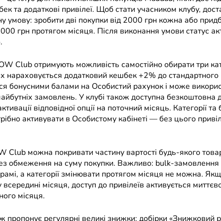
ек та додаткові привілеї. Щоб стати учасником клубу, дост
у умову: зробити дві покупки від 2000 грн кожна або прид
5000 грн протягом місяця. Після виконання умови статус а
.
W Club отримують можливість самостійно обирати три кат
ких нараховується додатковий кешбек +2% до стандартного
ся бонусними балами на Особистий рахунок і може викори
айбутніх замовлень. У клубі також доступна безкоштовна д
 активації відповідної опції на поточний місяць. Категорії та
рібно активувати в Особистому кабінеті — без цього привіл
Club можна покривати частину вартості будь-якого това
без обмеження на суму покупки. Важливо: bulk-замовлення 
грамі, а категорії змінювати протягом місяця не можна. Як
 всередині місяця, доступ до привілеїв активується миттєво 
ного місяця.
 пропонує регулярні великі знижки: добірки «Знижковий ро