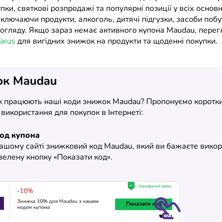
пки, святкові розпродажі та популярні позиції у всіх основ
включаючи продукти, алкоголь, дитячі підгузки, засоби побут
догляду. Якщо зараз немає активного купона Maudau, перег
arus
для вигідних знижок на продукти та щоденні покупки.
ок Maudau
як працюють наші коди знижок Maudau? Пропонуємо коротки
х використання для покупок в Інтернеті:
код купона
нашому сайті знижковий код Maudau, який ви бажаєте викор
зелену кнопку «Показати код».