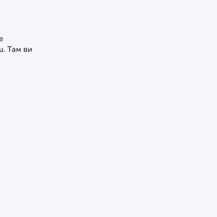
е
u. Там ви