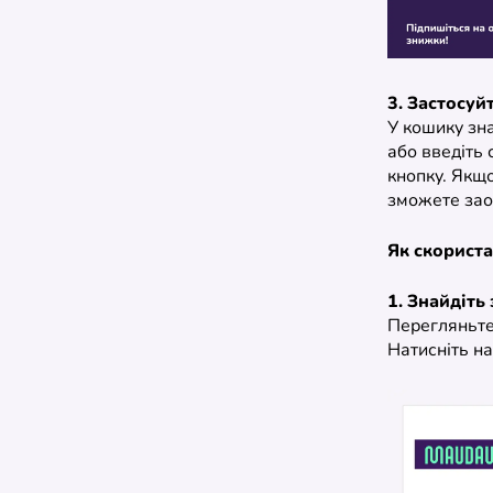
3. Застосуй
У кошику зн
або введіть 
кнопку. Якщо
зможете зао
Як скорист
1. Знайдіть
Перегляньте 
Натисніть на