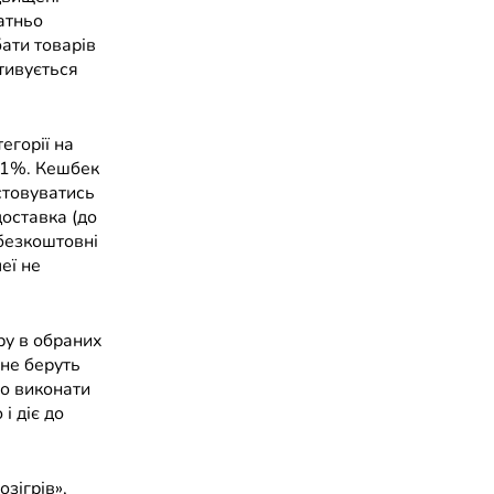
атньо
бати товарів
ктивується
егорії на
 1%. Кешбек
стовуватись
оставка (до
 безкоштовні
еї не
ру в обраних
не беруть
що виконати
і діє до
зігрів»,