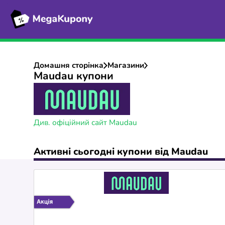
Домашня сторінка
Магазини
Maudau купони
Див. офіційний сайт Maudau
Активні сьогодні купони від Maudau