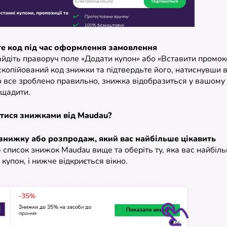
те код під час оформлення замовлення
айдіть праворуч поле «Додати купон» або «Вставити промок
скопійований код знижки та підтвердьте його, натиснувши 
 все зроблено правильно, знижка відобразиться у вашому к
щадити.
атися знижками від Maudau?
 знижку або розпродаж, який вас найбільше цікавить
список знижок Maudau вище та оберіть ту, яка вас найбіль
 купон, і нижче відкриється вікно.