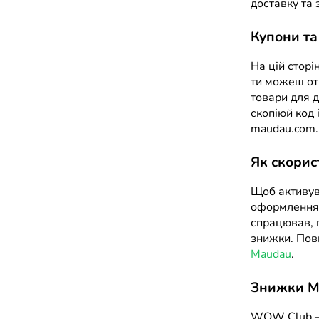
доставку та 
Купони та
На цій сторі
ти можеш от
товари для д
скопіюй код 
maudau.com.
Як скорис
Щоб активув
оформлення 
спрацював, п
знижки. Пов
Maudau
.
Знижки M
WOW Club — 