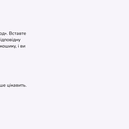
од». Вставте
відповідну
ошику, і ви
ше цікавить.