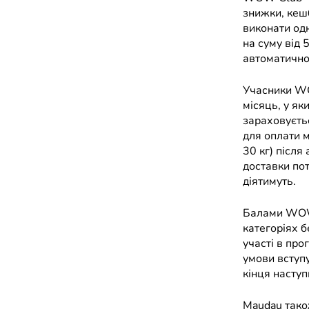
знижки, кешб
виконати одн
на суму від 
автоматично
Учасники WO
місяць, у я
зараховуєть
для оплати м
30 кг) після
доставки пот
діятимуть.
Балами WOW 
категоріях 
участі в про
умови вступу
кінця наступ
Maudau також