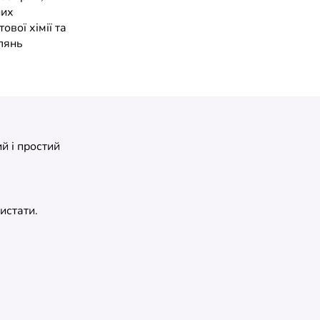
них
ової хімії та
лянь
й і простий
истати.