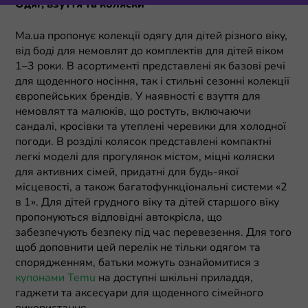
Одяг, взуття та коляски
Ma.ua пропонує колекції одягу для дітей різного віку,
від боді для немовлят до комплектів для дітей віком
1–3 роки. В асортименті представлені як базові речі
для щоденного носіння, так і стильні сезонні колекції
європейських брендів. У наявності є взуття для
немовлят та малюків, що ростуть, включаючи
сандалі, кросівки та утеплені черевики для холодної
погоди. В розділі колясок представлені компактні
легкі моделі для прогулянок містом, міцні коляски
для активних сімей, придатні для будь-якої
місцевості, а також багатофункціональні системи «2
в 1». Для дітей грудного віку та дітей старшого віку
пропонуються відповідні автокрісла, що
забезпечують безпеку під час перевезення. Для того
щоб доповнити цей перелік не тільки одягом та
спорядженням, батьки можуть ознайомитися з
купонами Temu
на доступні шкільні приладдя,
гаджети та аксесуари для щоденного сімейного