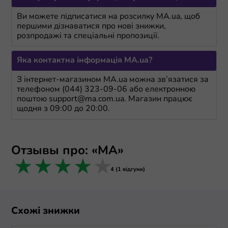
Ви можете підписатися на розсилку MA.ua, щоб
першими дізнаватися про нові знижки,
розпродажі та спеціальні пропозиції.
Яка контактна інформація MA.ua?
З інтернет-магазином MA.ua можна зв’язатися за
телефоном (044) 323-09-06 або електронною
поштою support@ma.com.ua. Магазин працює
щодня з 09:00 до 20:00.
Отзывы про: «МА»
1 star
2 stars
3 stars
4 stars
5 stars
4 (1 відгуки)
Схожі знижки