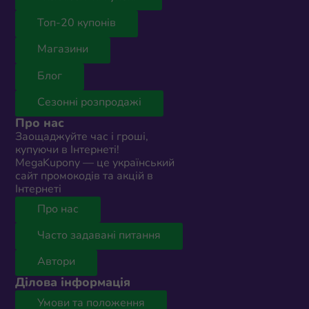
Топ-20 купонів
Магазини
Блог
Сезонні розпродажі
Про нас
Заощаджуйте час і гроші,
купуючи в Інтернеті!
MegaKupony — це український
сайт промокодів та акцій в
Інтернеті
Про нас
Часто задавані питання
Автори
Ділова інформація
Умови та положення