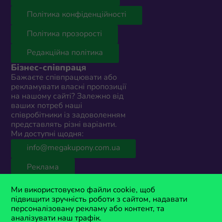
Політика конфіденційності
Політика прозорості
Редакційна політика
Бізнес-співпраця
Бажаєте співпрацювати або
рекламувати власні пропозиції
на нашому сайті? Залежно від
ваших потреб наші
співробітники із задоволенням
представлять різні варіанти.
Ми доступні щодня:
info@megakupony.com.ua
Реклама
© 2026 MegaKupony Україна
Ми використовуємо файли cookie, щоб
Сайт містить партнерські посилання. Якщо ви зробите покупку,
підвищити зручність роботи з сайтом, надавати
переходячи за одним із таких посилань, ми можемо отримати
персоналізовану рекламу або контент, та
комісію. MegaKupony є зареєстрованою торговою маркою,
аналізувати наш трафік.
власністю Anima Media. Усі права захищені.