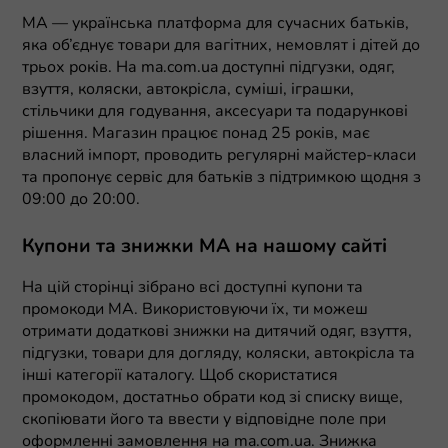
MA — українська платформа для сучасних батьків,
яка об’єднує товари для вагітних, немовлят і дітей до
трьох років. На ma.com.ua доступні підгузки, одяг,
взуття, коляски, автокрісла, суміші, іграшки,
стільчики для годування, аксесуари та подарункові
рішення. Магазин працює понад 25 років, має
власний імпорт, проводить регулярні майстер-класи
та пропонує сервіс для батьків з підтримкою щодня з
09:00 до 20:00.
Купони та знижки MA на нашому сайті
На цій сторінці зібрано всі доступні купони та
промокоди MA. Використовуючи їх, ти можеш
отримати додаткові знижки на дитячий одяг, взуття,
підгузки, товари для догляду, коляски, автокрісла та
інші категорії каталогу. Щоб скористатися
промокодом, достатньо обрати код зі списку вище,
скопіювати його та ввести у відповідне поле при
оформленні замовлення на ma.com.ua. Знижка