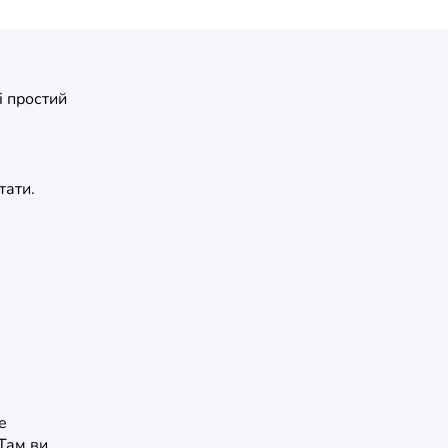
і простий
тати.
е
 Там ви