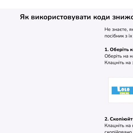
Як використовувати коди зниж
Не знаєте, 
посібник з ї
1. Оберіть 
Оберіть на 
Клацніть на 
2. Скопіюйт
Клацніть на 
скопійовано 