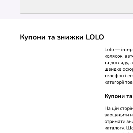
Купони та знижки LOLO
Lolo — інте
колясок, авт
та догляду, 
швидке офор
телефон і em
категорії то
Купони та
На цій сторі
заощадити н
отримати зни
каталогу. Що