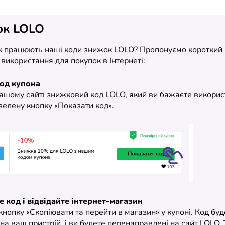
ок LOLO
як працюють наші коди знижок LOLO? Пропонуємо короткий 
х використання для покупок в Інтернеті:
код купона
нашому сайті знижковий код LOLO, який ви бажаєте викорис
зелену кнопку «Показати код».
е код і відвідайте інтернет-магазин
кнопку «Скопіювати та перейти в магазин» у купоні. Код буд
на ваш пристрій, і ви будете перенаправлені на сайт LOLO.