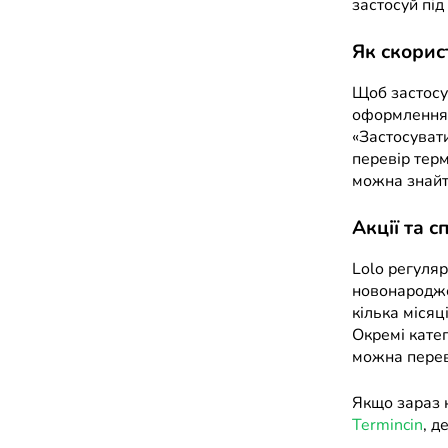
застосуй під
Як скорис
Щоб застосу
оформлення 
«Застосувати
перевір терм
можна знайт
Акції та с
Lolo регуляр
новонародже
кілька місяц
Окремі катег
можна переві
Якщо зараз 
Termincin
, д