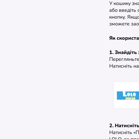
У кошику зн
або введіть 
кнопку. Якщо
зможете зао
Як скорист
1. Знайдіть
Перегляньте 
Натисніть на
2. Натисніт
Натисніть «П