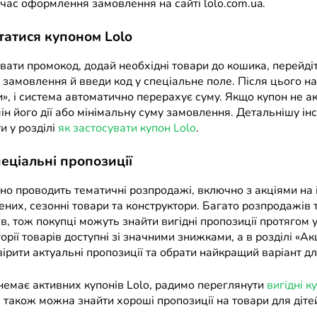
 час оформлення замовлення на сайті lolo.com.ua.
татися купоном Lolo
вати промокод, додай необхідні товари до кошика, перейді
замовлення й введи код у спеціальне поле. Після цього н
», і система автоматично перерахує суму. Якщо купон не а
ін його дії або мінімальну суму замовлення. Детальнішу ін
и у розділі
як застосувати купон Lolo
.
пеціальні пропозиції
но проводить тематичні розпродажі, включно з акціями на 
них, сезонні товари та конструктори. Багато розпродажів
ів, тож покупці можуть знайти вигідні пропозиції протягом у
орії товарів доступні зі значними знижками, а в розділі «Ак
рити актуальні пропозиції та обрати найкращий варіант дл
немає активних купонів Lolo, радимо переглянути
вигідні к
е також можна знайти хороші пропозиції на товари для дітей 