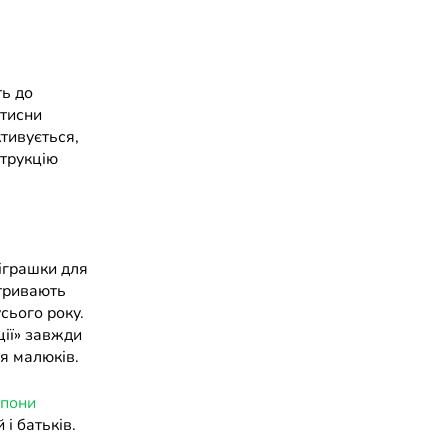
ть до
атисни
ктивується,
струкцію
іграшки для
 тривають
сього року.
ції» завжди
я малюків.
упони
і батьків.