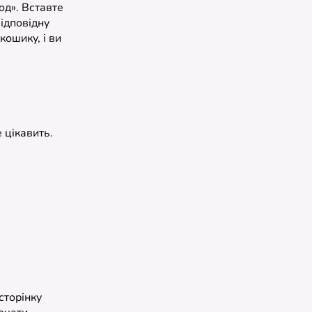
од». Вставте
відповідну
ошику, і ви
 цікавить.
сторінку