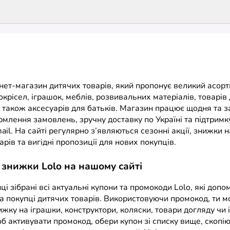
рнет-магазин дитячих товарів, який пропонує великий асор
окрісел, іграшок, меблів, розвивальних матеріалів, товарів 
а також аксесуарів для батьків. Магазин працює щодня та 
млення замовлень, зручну доставку по Україні та підтримк
ail. На сайті регулярно з’являються сезонні акції, знижки 
варів та вигідні пропозиції для нових покупців.
 знижки Lolo на нашому сайті
нці зібрані всі актуальні купони та промокоди Lolo, які доп
а покупці дитячих товарів. Використовуючи промокод, ти 
жку на іграшки, конструктори, коляски, товари догляду чи і
б активувати промокод, обери купон зі списку вище, скопію