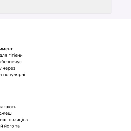
тимент
для гігієни
забезпечує
у через
на популярні
омагають
можеш
нші позиції з
й його та