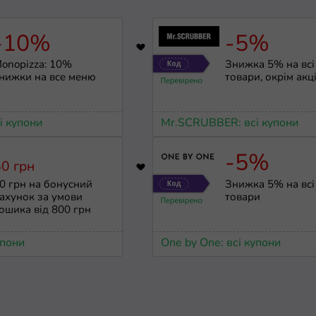
-10%
-5%
9
469
onopizza: 10%
Знижка 5% на всі
нижки на все меню
товари, окрім акц
і купони
Mr.SCRUBBER: всі купони
-5%
0 грн
6511
0 грн на бонусний
Знижка 5% на всі
ахунок за умови
товари
ошика від 800 грн
упони
One by One: всі купони