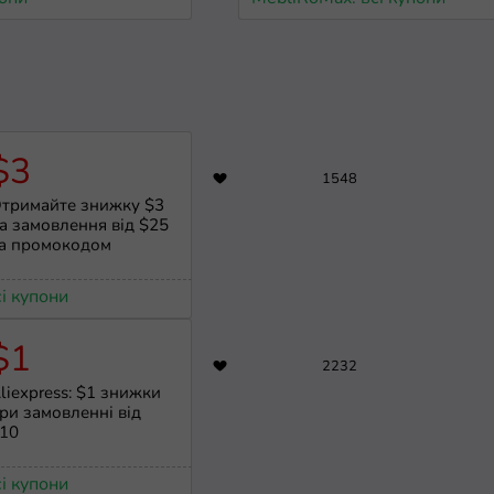
$3
1548
тримайте знижку $3
а замовлення від $25
а промокодом
сі купони
$1
2232
liexpress: $1 знижки
ри замовленні від
10
сі купони