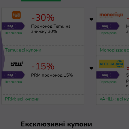
-30%
3033
Промокод Temu на
M
знижку 30%
з
Temu: всі купони
Monopizza: вс
-15%
5
8791
PRM промокод 15%
5
р
к
PRM: всі купони
«АНЦ»: всі к
Ексклюзивні купони