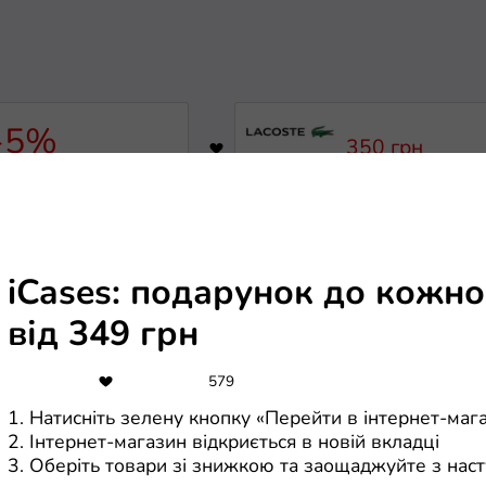
-5%
350 грн
1898
ondertech: купон на
Знижка 350 грн 
нижку 5% на всі
замовленні від 4
овари
грн
всі купони
Lacoste: всі купони
iCases: подарунок до кожн
-10%
-10%
від 349 грн
5720
ромокод Vivat 10%
Royal Bracelets: 
на знижку 10% на
579
1. Натисніть зелену кнопку «Перейти в інтернет-маг
2. Інтернет-магазин відкриється в новій вкладці
они
Royal Bracelets: всі купони
3. Оберіть товари зі знижкою та заощаджуйте з на