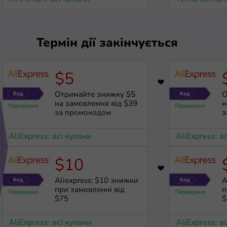
Термін дії закінчується
$5
1075
Отримайте знижку $5
О
на замовлення від $39
н
за промокодом
з
AliExpress: всі купони
AliExpress: в
$10
189
Aliexpress: $10 знижки
A
при замовленні від
п
$75
$
AliExpress: всі купони
AliExpress: в