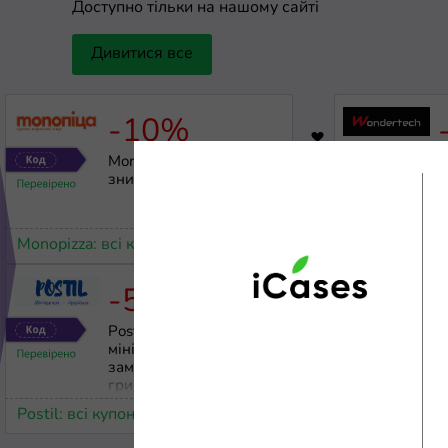
Доступно тільки на нашому сайті
Дивитися все
-10%
469
Monopizza: 10%
W
знижки на все меню
з
т
Monopizza: всі купони
WonderTech: 
-5%
956
Postil: Знижка 5%,
П
мінімальне
замовлення від 250
гривень
Postil: всі купони
Vivat: всі куп