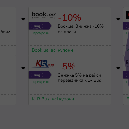
-10%
1696
Book.ua: Знижка -10%
ійних
на книги
Book.ua: всі купони
W
-5%
3379
Знижка 5% на рейси
перевізника KLR Bus
KLR Bus: всі купони
E