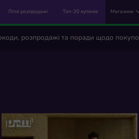
Літні розпродажі
Топ-20 купонів
Магазини
коди, розпродажі та поради щодо покупок