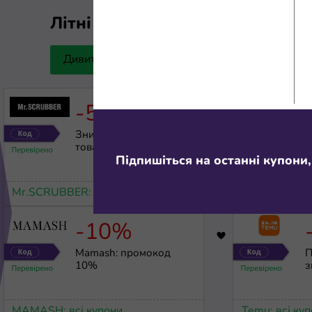
Літні розпродажі
Дивитися все
1
-5%
1696
Знижка 5% на всі
К
товари, окрім акційних
д
п
Підпишіться на останні купони,
«
Mr.SCRUBBER: всі купони
Megogo: всі 
-10%
2892
Mamash: промокод
П
10%
з
MAMASH: всі купони
Temu: всі ку