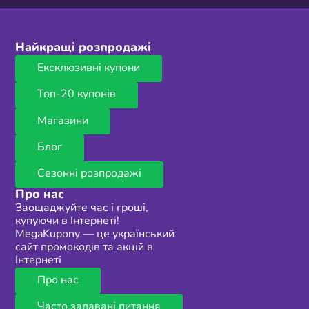
Найкращі розпродажі
Ексклюзивні купони
Топ-20 купонів
Магазини
Блог
Сезонні розпродажі
Про нас
Заощаджуйте час і гроші,
купуючи в Інтернеті!
MegaKupony — це український
сайт промокодів та акцій в
Інтернеті
Про нас
Часто задавані питання