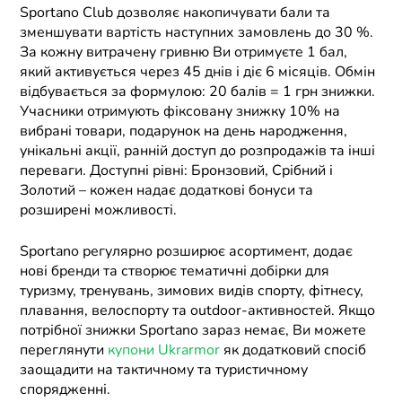
Sportano Club дозволяє накопичувати бали та
зменшувати вартість наступних замовлень до 30 %.
За кожну витрачену гривню Ви отримуєте 1 бал,
який активується через 45 днів і діє 6 місяців. Обмін
відбувається за формулою: 20 балів = 1 грн знижки.
Учасники отримують фіксовану знижку 10% на
вибрані товари, подарунок на день народження,
унікальні акції, ранній доступ до розпродажів та інші
переваги. Доступні рівні: Бронзовий, Срібний і
Золотий – кожен надає додаткові бонуси та
розширені можливості.
Sportano регулярно розширює асортимент, додає
нові бренди та створює тематичні добірки для
туризму, тренувань, зимових видів спорту, фітнесу,
плавання, велоспорту та outdoor-активностей. Якщо
потрібної знижки Sportano зараз немає, Ви можете
переглянути
купони Ukrarmor
як додатковий спосіб
заощадити на тактичному та туристичному
спорядженні.