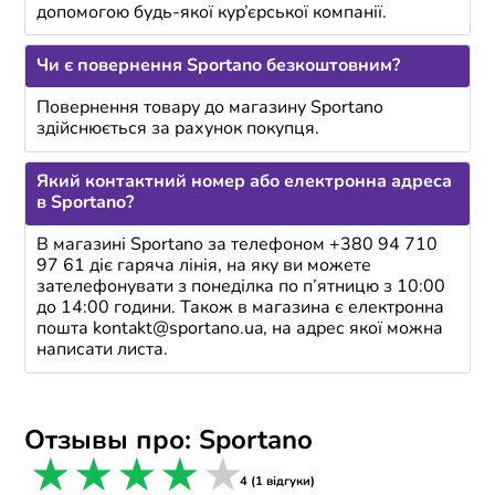
допомогою будь-якої кур’єрської компанії.
Чи є повернення Sportano безкоштовним?
Повернення товару до магазину Sportano
здійснюється за рахунок покупця.
Який контактний номер або електронна адреса
в Sportano?
В магазині Sportano за телефоном +380 94 710
97 61 діє гаряча лінія, на яку ви можете
зателефонувати з понеділка по п’ятницю з 10:00
до 14:00 години. Також в магазина є електронна
пошта kontakt@sportano.ua, на адрес якої можна
написати листа.
Отзывы про: Sportano
1 star
2 stars
3 stars
4 stars
5 stars
4 (1 відгуки)