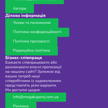
Автори
Ділова інформація
Умови та положення
Політика конфіденційності
Політика прозорості
Редакційна політика
Бізнес-співпраця
Бажаєте співпрацювати або
рекламувати власні пропозиції
на нашому сайті? Залежно від
ваших потреб наші
співробітники із задоволенням
представлять різні варіанти.
Ми доступні щодня:
info@megakupony.com.ua
Реклама