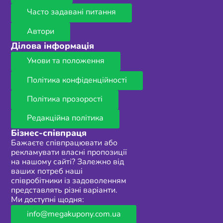
Часто задавані питання
Автори
Ділова інформація
Умови та положення
Політика конфіденційності
Політика прозорості
Редакційна політика
Бізнес-співпраця
Бажаєте співпрацювати або
рекламувати власні пропозиції
на нашому сайті? Залежно від
ваших потреб наші
співробітники із задоволенням
представлять різні варіанти.
Ми доступні щодня:
info@megakupony.com.ua