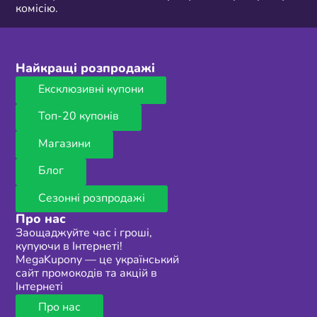
комісію.
Найкращі розпродажі
Ексклюзивні купони
Топ-20 купонів
Магазини
Блог
Сезонні розпродажі
Про нас
Заощаджуйте час і гроші,
купуючи в Інтернеті!
MegaKupony — це український
сайт промокодів та акцій в
Інтернеті
Про нас