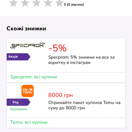
1 star
2 stars
3 stars
4 stars
5 stars
0 (0 відгуки)
Схожі знижки
-5%
Specprom: 5% знижки на все за
відмітку в інстаграм
Specprom: всі купони
8000 грн
Отримайте пакет купонів Temu на
суму до 8000 грн
Temu: всі купони