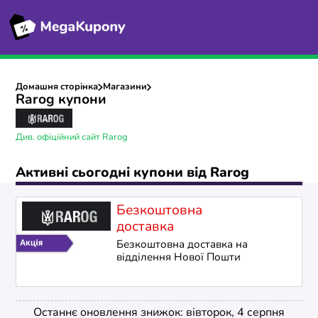
Домашня сторінка
Магазини
Rarog купони
Див. офіційний сайт Rarog
Активні сьогодні купони від Rarog
Безкоштовна
доставка
Безкоштовна доставка на
відділення Нової Пошти
Останнє оновлення знижок: вівторок, 4 серпня