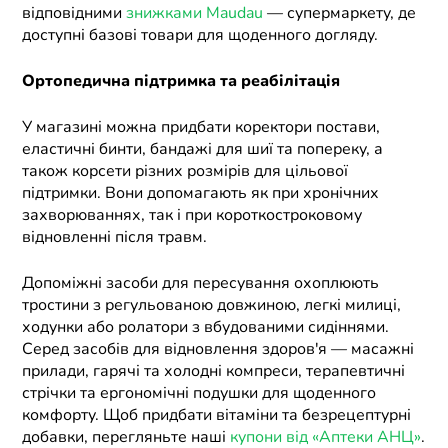
відповідними
знижками Maudau
— супермаркету, де
доступні базові товари для щоденного догляду.
Ортопедична підтримка та реабілітація
У магазині можна придбати коректори постави,
еластичні бинти, бандажі для шиї та попереку, а
також корсети різних розмірів для цільової
підтримки. Вони допомагають як при хронічних
захворюваннях, так і при короткостроковому
відновленні після травм.
Допоміжні засоби для пересування охоплюють
тростини з регульованою довжиною, легкі милиці,
ходунки або ролатори з вбудованими сидіннями.
Серед засобів для відновлення здоров'я — масажні
прилади, гарячі та холодні компреси, терапевтичні
стрічки та ергономічні подушки для щоденного
комфорту. Щоб придбати вітаміни та безрецептурні
добавки, перегляньте наші
купони від «Аптеки АНЦ»
.