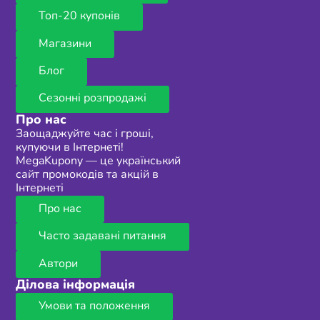
Топ-20 купонів
Магазини
Блог
Сезонні розпродажі
Про нас
Заощаджуйте час і гроші,
купуючи в Інтернеті!
MegaKupony — це український
сайт промокодів та акцій в
Інтернеті
Про нас
Часто задавані питання
Автори
Ділова інформація
Умови та положення