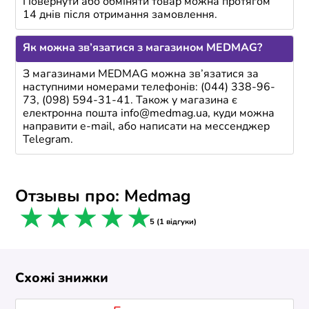
Повернути або обміняти товар можна протягом
14 днів після отримання замовлення.
Як можна зв’язатися з магазином MEDMAG?
З магазинами MEDMAG можна зв’язатися за
наступними номерами телефонів: (044) 338-96-
73, (098) 594-31-41. Також у магазина є
електронна пошта info@medmag.ua, куди можна
направити e-mail, або написати на мессенджер
Telegram.
Отзывы про: Medmag
1 star
2 stars
3 stars
4 stars
5 stars
5 (1 відгуки)
Схожі знижки