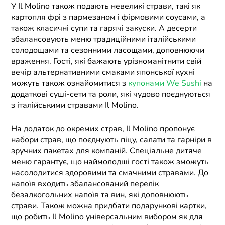
У Il Molino також подають невеликі страви, такі як
картопля фрі з пармезаном і фірмовими соусами, а
також класичні супи та гарячі закуски. А десерти
збалансовують меню традиційними італійськими
солодощами та сезонними ласощами, доповнюючи
враження. Гості, які бажають урізноманітнити свій
вечір альтернативними смаками японської кухні
можуть також ознайомитися з
купонами We Sushi
на
додаткові суші-сети та роли, які чудово поєднуються
з італійськими стравами Il Molino.
На додаток до окремих страв, Il Molino пропонує
набори страв, що поєднують піцу, салати та гарніри в
зручних пакетах для компаній. Спеціальне дитяче
меню гарантує, що наймолодші гості також зможуть
насолодитися здоровими та смачними стравами. До
напоїв входить збалансований перелік
безалкогольних напоїв та вин, які доповнюють
страви. Також можна придбати подарункові картки,
що робить Il Molino універсальним вибором як для