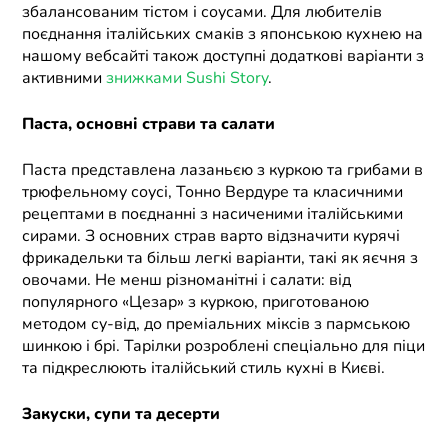
збалансованим тістом і соусами. Для любителів
поєднання італійських смаків з японською кухнею на
нашому вебсайті також доступні додаткові варіанти з
активними
знижками Sushi Story
.
Паста, основні страви та салати
Паста представлена лазаньєю з куркою та грибами в
трюфельному соусі, Тонно Вердуре та класичними
рецептами в поєднанні з насиченими італійськими
сирами. З основних страв варто відзначити курячі
фрикадельки та більш легкі варіанти, такі як яєчня з
овочами. Не менш різноманітні і салати: від
популярного «Цезар» з куркою, приготованою
методом су-від, до преміальних міксів з пармською
шинкою і брі. Тарілки розроблені спеціально для піци
та підкреслюють італійський стиль кухні в Києві.
Закуски, супи та десерти