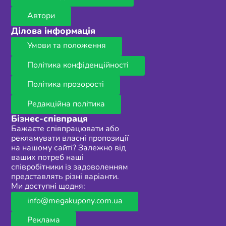
Автори
Ділова інформація
Умови та положення
Політика конфіденційності
Політика прозорості
Редакційна політика
Бізнес-співпраця
Бажаєте співпрацювати або
рекламувати власні пропозиції
на нашому сайті? Залежно від
ваших потреб наші
співробітники із задоволенням
представлять різні варіанти.
Ми доступні щодня:
info@megakupony.com.ua
Реклама