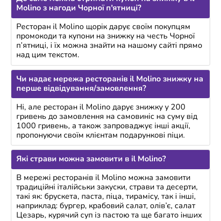
Molino з нагоди Чорної п'ятниці?
Ресторан іl Molino щорік дарує своїм покупцям
промокоди та купони на знижку на честь Чорної
п’ятниці, і їх можна знайти на нашому сайті прямо
над цим текстом.
Чи надає мережа ресторанів іl Molino знижку на
перше відвідування/замовлення?
Ні, але ресторан іl Molino дарує знижку у 200
гривень до замовлення на самовиніс на суму від
1000 гривень, а також запроваджує інші акції,
пропонуючи своїм клієнтам подарункові піци.
Які страви можна замовити в іl Molino?
В мережі ресторанів іl Molino можна замовити
традиційні італійськи закуски, страви та десерти,
такі як: брускета, паста, піца, тирамісу, так і інші,
наприклад: бургер, крабовий салат, олів’є, салат
Цезарь, курячий суп із пастою та ще багато інших