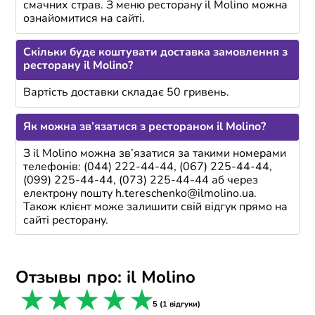
смачних страв. З меню ресторану іl Molino можна
ознайомитися на сайті.
Скільки буде коштувати доставка замовлення з
ресторану іl Molino?
Вартість доставки складає 50 гривень.
Як можна зв’язатися з рестораном іl Molino?
З іl Molino можна зв’язатися за такими номерами
телефонів: (044) 222-44-44, (067) 225-44-44,
(099) 225-44-44, (073) 225-44-44 аб через
електрону пошту h.tereschenko@ilmolino.ua.
Також клієнт може залишити свій відгук прямо на
сайті ресторану.
Отзывы про: il Molino
1 star
2 stars
3 stars
4 stars
5 stars
5 (1 відгуки)