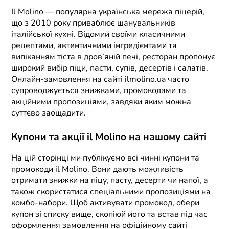
Il Molino — популярна українська мережа піцерій,
що з 2010 року приваблює шанувальників
італійської кухні. Відомий своїми класичними
рецептами, автентичними інгредієнтами та
випіканням тіста в дров’яній печі, ресторан пропонує
широкий вибір піци, пасти, супів, десертів і салатів.
Онлайн-замовлення на сайті ilmolino.ua часто
супроводжується знижками, промокодами та
акційними пропозиціями, завдяки яким можна
суттєво заощадити.
Купони та акції il Molino на нашому сайті
На цій сторінці ми публікуємо всі чинні купони та
промокоди il Molino. Вони дають можливість
отримати знижки на піцу, пасту, десерти чи напої, а
також скористатися спеціальними пропозиціями на
комбо-набори. Щоб активувати промокод, обери
купон зі списку вище, скопіюй його та встав під час
оформлення замовлення на офіційному сайті