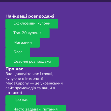
Найкращі розпродажі
Ексклюзивні купони
Топ-20 купонів
Магазини
Блог
Сезонні розпродажі
Про нас
Заощаджуйте час і гроші,
купуючи в Інтернеті!
MegaKupony — це український
сайт промокодів та акцій в
Інтернеті
Про нас
Часто задавані питання