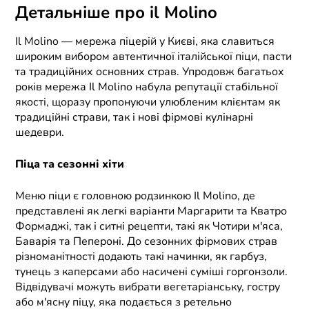
Детальніше про il Molino
Il Molino — мережа піцерій у Києві, яка славиться
широким вибором автентичної італійської піци, пасти
та традиційних основних страв. Упродовж багатьох
років мережа Il Molino набула репутації стабільної
якості, щоразу пропонуючи улюбленим клієнтам як
традиційні страви, так і нові фірмові кулінарні
шедеври.
Піца та сезонні хіти
Меню піци є головною родзинкою Il Molino, де
представлені як легкі варіанти Маргарити та Кватро
Формаджі, так і ситні рецепти, такі як Чотири м'яса,
Баварія та Пепероні. До сезонних фірмових страв
різноманітності додають такі начинки, як гарбуз,
тунець з каперсами або насичені суміші горгонзоли.
Відвідувачі можуть вибрати вегетаріанську, гостру
або м'ясну піцу, яка подається з ретельно