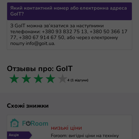
Який контактний номер або електронна адреса
GoIT?
З GoIT можна зв’язатися за наступними
телефонами: +380 93 832 75 13, +380 50 366 17
77, +380 67 914 67 50, або через електронну
пошту info@goit.ua.
Отзывы про: GoIT
1 star
2 stars
3 stars
4 stars
5 stars
4 (1 відгуки)
Схожі знижки
низькі ціни
Foroom: вигідні ціни на техніку