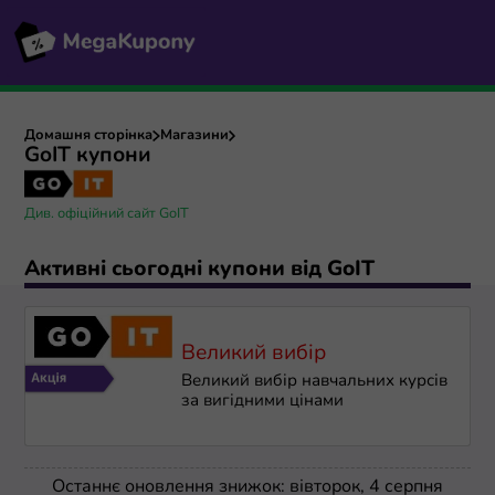
Домашня сторінка
Магазини
GoIT купони
Див. офіційний сайт GoIT
Активні сьогодні купони від GoIT
Великий вибір
Великий вибір навчальних курсів
за вигідними цінами
Останнє оновлення знижок: вівторок, 4 серпня