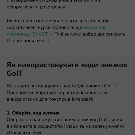
підтвердження можна вносити оплату чи
оформлювати розстрочку.
Якщо хочеш паралельно взяти креативні або
маркетингові курси, подивись ще
актуальні
промокоди SKVOT
— їхні знижки добре доповнюють
ІТ-навчання з GoIT.
Як використовувати коди знижок
GoIT
Не знаєте, як працюють наші коди знижок GoIT?
Пропонуємо короткий і простий посібник з їх
використання для покупок в Інтернеті:
1. Оберіть код купона
Оберіть на нашому сайті знижковий код GoIT, який
ви бажаєте використати. Клацніть на зелену кнопку
«Показати код».