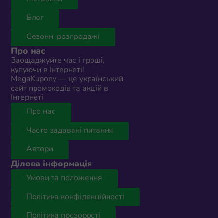
Блог
Сезонні розпродажі
Про нас
Заощаджуйте час і гроші,
купуючи в Інтернеті!
MegaKupony — це український
сайт промокодів та акцій в
Інтернеті
Про нас
Часто задавані питання
Автори
Ділова інформація
Умови та положення
Політика конфіденційності
Політика прозорості