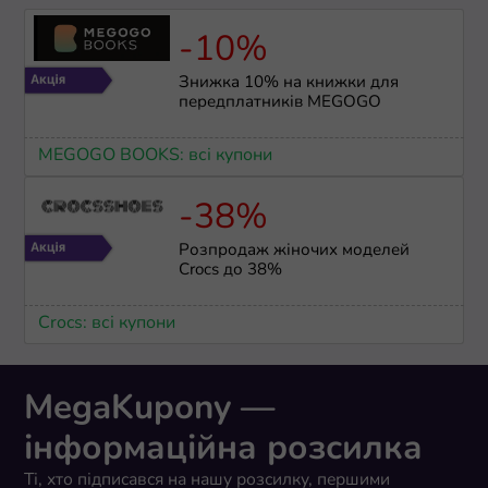
-10%
Знижка 10% на книжки для
передплатників MEGOGO
MEGOGO BOOKS: всі купони
-38%
Розпродаж жіночих моделей
Crocs до 38%
Crocs: всі купони
MegaKupony —
інформаційна розсилка
Ті, хто підписався на нашу розсилку, першими