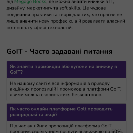
від
Megogo Books
, де можна знайти книжки з ІТ,
дизайну, маркетингу та soft skills. Це чудове
поєднання практики та теорії для тих, хто прагне не
лише вивчити нову професію, а й розвивати власний
потенціал у сфері технологій.
GoIT - Часто задавані питання
Як знайти промокоди або купони на знижку в
GoIT?
На нашому сайті є вся інформація з приводу
акційних пропозицій і промокодів платфрми GoIT,
якими можна скористатися безкоштовно.
Як часто онлайн платформа Golt проводить
розпродажі та акції?
Під час акційних пропозицій платформа GoIT
пропонує своїм учням послуги зі знижкою до 60%.