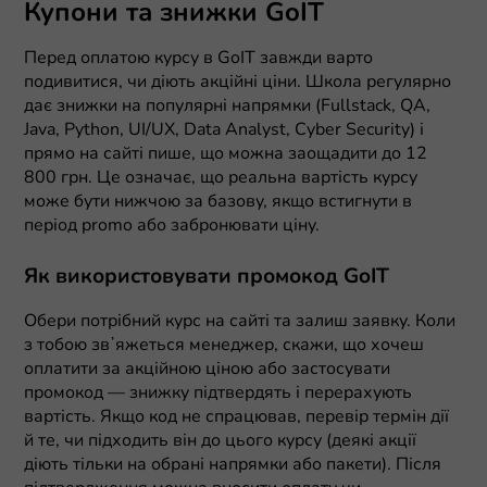
Купони та знижки GoIT
Перед оплатою курсу в GoIT завжди варто
подивитися, чи діють акційні ціни. Школа регулярно
дає знижки на популярні напрямки (Fullstack, QA,
Java, Python, UI/UX, Data Analyst, Cyber Security) і
прямо на сайті пише, що можна заощадити до 12
800 грн. Це означає, що реальна вартість курсу
може бути нижчою за базову, якщо встигнути в
період promo або забронювати ціну.
Як використовувати промокод GoIT
Обери потрібний курс на сайті та залиш заявку. Коли
з тобою звʼяжеться менеджер, скажи, що хочеш
оплатити за акційною ціною або застосувати
промокод — знижку підтвердять і перерахують
вартість. Якщо код не спрацював, перевір термін дії
й те, чи підходить він до цього курсу (деякі акції
діють тільки на обрані напрямки або пакети). Після